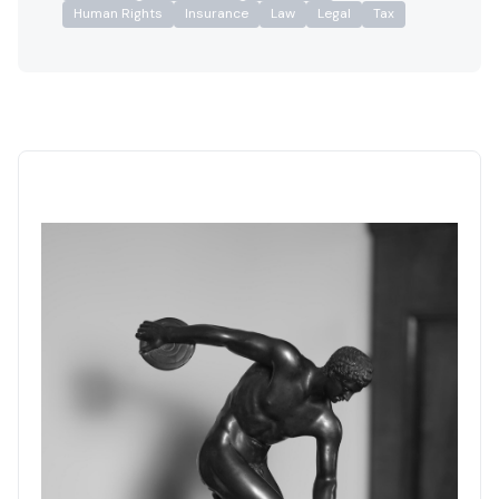
Human Rights
Insurance
Law
Legal
Tax