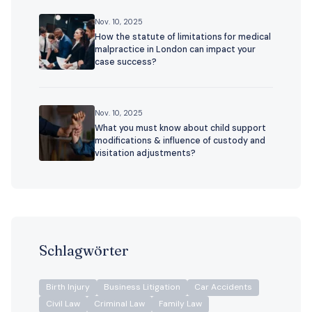
Nov. 10, 2025
How the statute of limitations for medical
malpractice in London can impact your
case success?
Nov. 10, 2025
What you must know about child support
modifications & influence of custody and
visitation adjustments?
Schlagwörter
Birth Injury
Business Litigation
Car Accidents
Civil Law
Criminal Law
Family Law