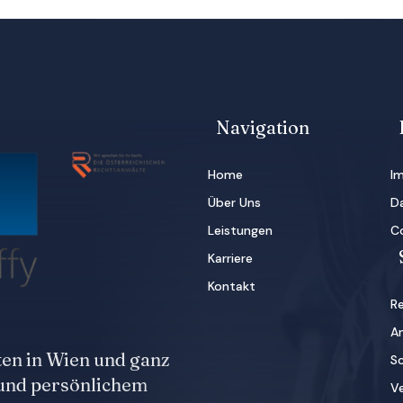
Navigation
Home
I
Über Uns
D
Leistungen
Co
Karriere
Kontakt
R
A
en in Wien und ganz
S
 und persönlichem
V