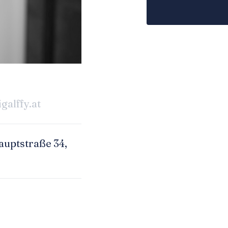
igalffy.at
uptstraße 34,