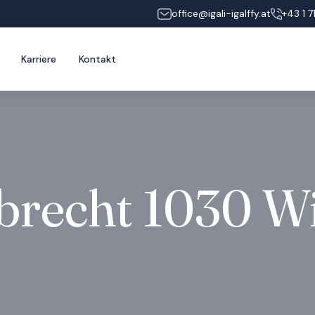
office@igali-igalffy.at
+43 1 7
Karriere
Kontakt
brecht 1030 W