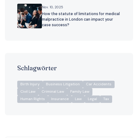
Nov. 10, 2025
How the statute of limitations for medical
malpractice in London can impact your
case success?
Schlagwörter
Birth Injury
Business Litigation
Car Accidents
Civil Law
Criminal Law
Family Law
Human Rights
Insurance
Law
Legal
Tax