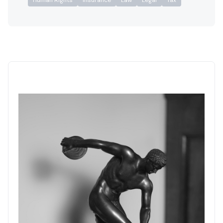
Human Rights
Insurance
Law
Legal
Tax