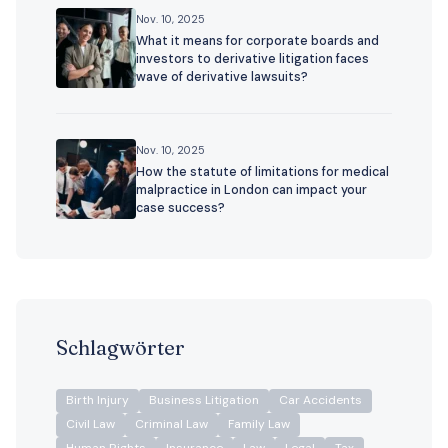
Nov. 10, 2025
What it means for corporate boards and
investors to derivative litigation faces
wave of derivative lawsuits?
Nov. 10, 2025
How the statute of limitations for medical
malpractice in London can impact your
case success?
Schlagwörter
Birth Injury
Business Litigation
Car Accidents
Civil Law
Criminal Law
Family Law